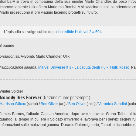
Bomba-A si trova in compagnia della sua moglie Marlo Chandler, da poco ritrov
Improvvisamente Ulik afferra Marlo ma Bomba-A si avvicina al troll stendendolo con
Marlo proseguono il loro viaggio facendo progetti sul futuro.
L'episodio si svolge subito dopo
Incredible Hulk vol 2 # 604
.
8 pagine
protagonisti:
A-Bomb, Marlo Chandler, Ulik
Pubblicazione italiana:
Marvel Universe # 3 - La caduta degli Hulk: Hulk Rosso
, P
Winter Soldier
Nobody Dies Forever
(Nessuno muore per sempre)
Harrison Wilcox
(script) /
Ben Oliver
(art) /
Ben Oliver
(inks) /
Veronica Gandini
(colo
James Barnes, l'attuale Capitan America, dopo aver intravisto Glenn Talbot al f
quando, al tempo in cui era il Soldato d'Inverno e lavorava per i servizi segreti rus
informazioni sulle mutazioni gamma. Durante l'interrogatorio, Talbot lo riconobbe e l