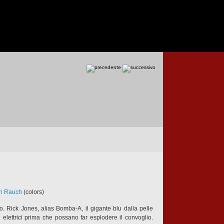
n Rauch
(colors)
eno. Rick Jones, alias Bomba-A, il gigante blu dalla pelle
 elettrici prima che possano far esplodere il convoglio.