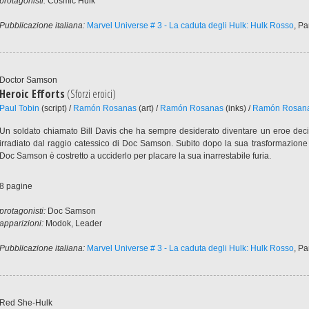
protagonisti:
Cosmic Hulk
Pubblicazione italiana:
Marvel Universe # 3 - La caduta degli Hulk: Hulk Rosso
, P
Doctor Samson
Heroic Efforts
(Sforzi eroici)
Paul Tobin
(script) /
Ramón Rosanas
(art) /
Ramón Rosanas
(inks) /
Ramón Rosan
Un soldato chiamato Bill Davis che ha sempre desiderato diventare un eroe decid
irradiato dal raggio catessico di Doc Samson. Subito dopo la sua trasformazione 
Doc Samson è costretto a ucciderlo per placare la sua inarrestabile furia.
8 pagine
protagonisti:
Doc Samson
apparizioni:
Modok, Leader
Pubblicazione italiana:
Marvel Universe # 3 - La caduta degli Hulk: Hulk Rosso
, P
Red She-Hulk