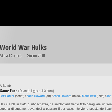
World War Hulks
Marvel Comics
Giugno 2010
A-Bomb
Game Face
(Quando il gioco si fa duro)
Jeff Parker
(script) /
Zach Howard
(art) /
Zach Howard
(inks) /
Mark Irwin
(inks) /
Joh
Ulik il Troll, in stato di ubriachezza, ha involontariamente fatto deragliare un tr
coperta di squame, trovandosi a passare lì per caso, interviene spostando i cavi