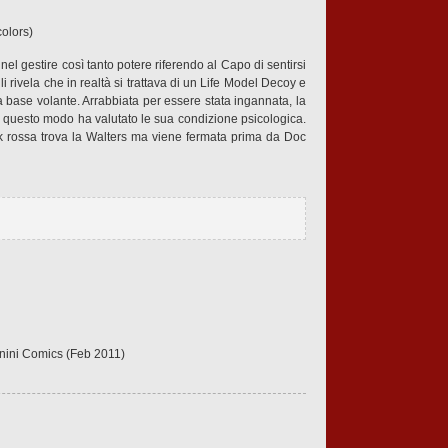
olors)
 nel gestire così tanto potere riferendo al Capo di sentirsi
li rivela che in realtà si trattava di un Life Model Decoy e
a base volante. Arrabbiata per essere stata ingannata, la
 questo modo ha valutato le sua condizione psicologica.
k rossa trova la Walters ma viene fermata prima da Doc
anini Comics (Feb 2011)