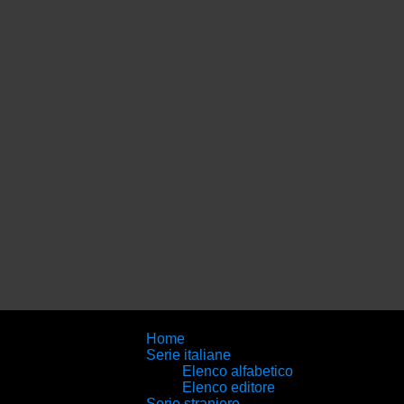
Home
Serie italiane
Elenco alfabetico
Elenco editore
Serie straniere