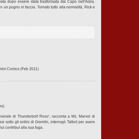
ata dopo essere stata trasformata dal Capo nell'Arpia.
 un pugno in faccia. Tornato tutto alla normalità, Rick e
anini Comics (Feb 2011)
rs)
unerale di Thunderbolt Ross¹, racconta a Ms. Marvel di
si sotto gli ordini di Gremlin, interrogò Talbot per avere
ui contribuì alla sua fuga.