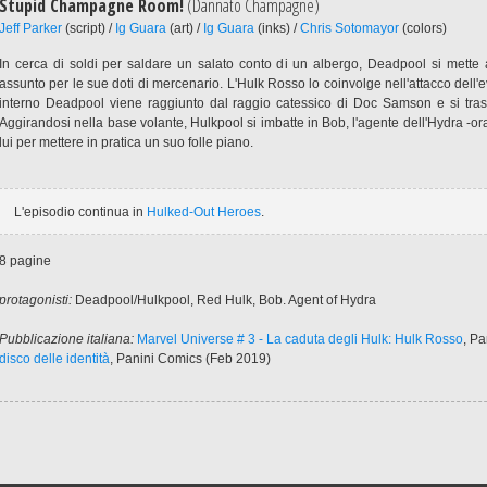
Stupid Champagne Room!
(Dannato Champagne)
Jeff Parker
(script) /
Ig Guara
(art) /
Ig Guara
(inks) /
Chris Sotomayor
(colors)
In cerca di soldi per saldare un salato conto di un albergo, Deadpool si mette
assunto per le sue doti di mercenario. L'Hulk Rosso lo coinvolge nell'attacco dell'e
interno Deadpool viene raggiunto dal raggio catessico di Doc Samson e si trasf
Aggirandosi nella base volante, Hulkpool si imbatte in Bob, l'agente dell'Hydra -or
lui per mettere in pratica un suo folle piano.
L'episodio continua in
Hulked-Out Heroes
.
8 pagine
protagonisti:
Deadpool/Hulkpool, Red Hulk, Bob. Agent of Hydra
Pubblicazione italiana:
Marvel Universe # 3 - La caduta degli Hulk: Hulk Rosso
, P
disco delle identità
, Panini Comics (Feb 2019)