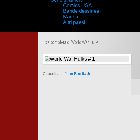
Comics USA
Bande dessinée
Manga
Altri paesi
Lista completa di World War Hulks
Copertina di
John Romita Jr