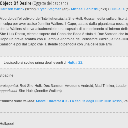
Object Of Desire
(Oggetto del desiderio)
Harrison Wilcox
(script) /
Ryan Stegman
(art) /
Michael Babinski
(inks) /
Guru-eFX
(c
A bordo dell'elivelivolo dell'Intellighenzia, la She-Hulk Rossa medita sulla difficoltà
in colpa per aver ucciso Jennifer Walters. Il Capo, attratto dalla gigantessa rossa, g
che la Walters si trova attualmente in una capsula di contenimento all'interno dell
She-Hulk Rossa, viene a sapere dal Capo che l'idea è stata di Doc Samson che in
Dopo un breve scontro con il Terribile Androide del Pensatore Pazzo, la She-Hul
Samson e poi dal Capo che la stende colpendola con una delle sue armi.
L'episodio si svolge prima degli eventi di
Hulk # 22
.
8 pagine
protagonisti:
Red She-Hulk, Doc Samson, Awesome Android, Mad Thinker, Leader
apparizioni:
She-Hulk (Jennifer Walters)
Pubblicazione italiana:
Marvel Universe # 3 - La caduta degli Hulk: Hulk Rosso
, P
Hulkpool