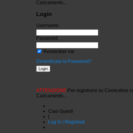
Caricamento...
Login
Username:
Password:
Remember me
Dimenticata la Password?
ATTENZIONE
:Per registrarsi su Comicsbox c
Caricamento...
Ciao Guest!
|
Log In | Registrati