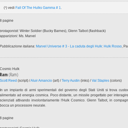
(¹) vedi
Fall Of The Hulks Gamma # 1
.
8 pagine
protagonisti:
Winter Soldier (Bucky Barnes), Glenn Talbot (flashback)
apparizioni:
Ms. Marvel
Pubblicazione italiana:
Marvel Universe # 3 - La caduta degli Hulk: Hulk Rosso
, P
Cosmic Hulk
Ram
(Ram)
Scott Reed
(script) /
Aluir Amancio
(art) /
Terry Austin
(inks) /
Val Staples
(colors)
In un impianto di armi sperimentali del governo degli Stati Uniti si trova cust
alimentato ad energia cosmica. Poco distante, un missile progettato per interagire
scienziati attivando involontariamente l'Hulk Cosmico. Glenn Talbot, in compagni
bocca un processore neurale.
8 pagine