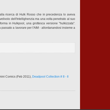
 alla ricerca di Hulk Rosso che in precedenza lo aveva
velivolo dell'Intellighenzia ma una volta penetrato al suo
orma in Hulkpool, una grottesca versione "hulkizzata".
a passato a lavorare per l'AIM - allontanandosi insieme a
anini Comics (Feb 2011),
Deadpool Collection # 8 - Il