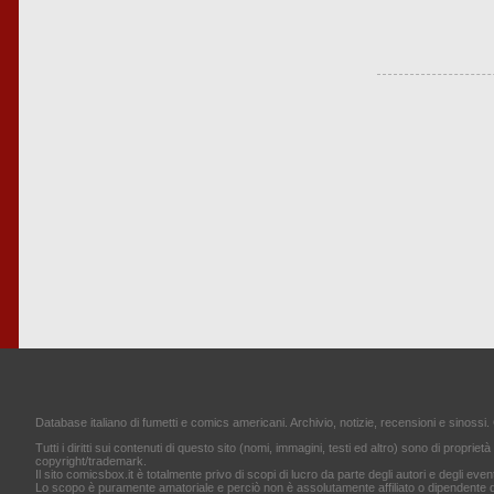
Database italiano di fumetti e comics americani. Archivio, notizie, recensioni e sinossi. 
Tutti i diritti sui contenuti di questo sito (nomi, immagini, testi ed altro) sono di proprietà 
copyright/trademark.
Il sito comicsbox.it è totalmente privo di scopi di lucro da parte degli autori e degli event
Lo scopo è puramente amatoriale e perciò non è assolutamente affiliato o dipendente d