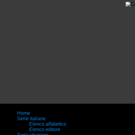
Home
Serie italiane
Elenco alfabetico
Elenco editore
Serie straniere