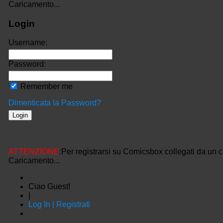
Caricamento...
Login
Username:
Password:
Remember me
Dimenticata la Password?
ATTENZIONE
:Per registrarsi su Comicsbox collegati da un 
Caricamento...
Ciao Guest!
|
Log In | Registrati