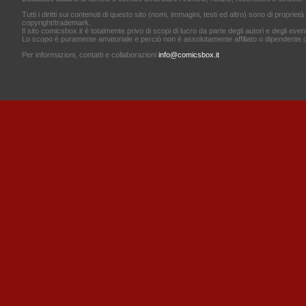
Tutti i diritti sui contenuti di questo sito (nomi, immagini, testi ed altro) sono di proprietà 
copyright/trademark.
Il sito comicsbox.it è totalmente privo di scopi di lucro da parte degli autori e degli event
Lo scopo è puramente amatoriale e perciò non è assolutamente affiliato o dipendente d
Per informazioni, contatti e collaborazioni
info@comicsbox.it