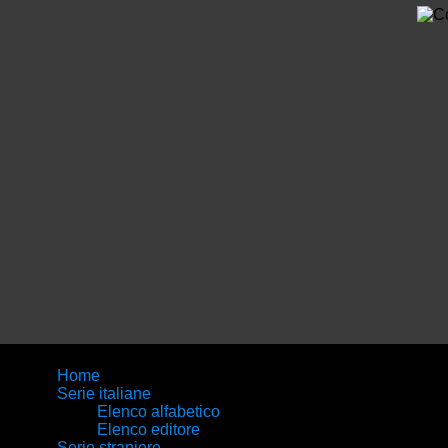
Home
Serie italiane
Elenco alfabetico
Elenco editore
Serie straniere