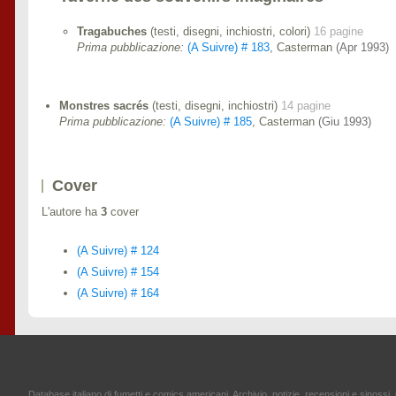
Tragabuches
(testi, disegni, inchiostri, colori)
16 pagine
Prima pubblicazione:
(A Suivre) # 183
, Casterman
(Apr 1993)
Monstres sacrés
(testi, disegni, inchiostri)
14 pagine
Prima pubblicazione:
(A Suivre) # 185
, Casterman
(Giu 1993)
Cover
L'autore ha
3
cover
(A Suivre) # 124
(A Suivre) # 154
(A Suivre) # 164
Database italiano di fumetti e comics americani. Archivio, notizie, recensioni e sinossi. 