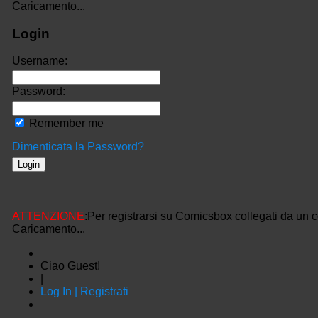
Caricamento...
Login
Username:
Password:
Remember me
Dimenticata la Password?
ATTENZIONE
:Per registrarsi su Comicsbox collegati da un 
Caricamento...
Ciao Guest!
|
Log In | Registrati