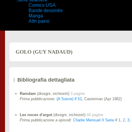
Comics USA
Bande dessinée
Manga
Altri paesi
GOLO (GUY NADAUD)
Bibliografia dettagliata
Ramdam
(disegni, inchiostri)
3 pagine
Prima pubblicazione:
(A Suivre) # 51
, Casterman
(Apr 1982)
Les noces d'argot
(disegni, inchiostri)
44 pagine
Prima pubblicazione a episodi:
Charlie Mensuel II Serie
#
1
,
2
,
3
,