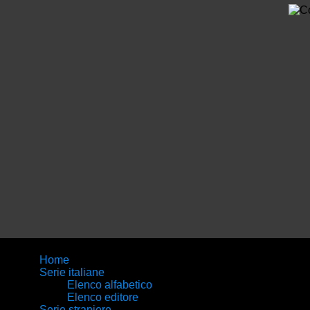
Home
Serie italiane
Elenco alfabetico
Elenco editore
Serie straniere