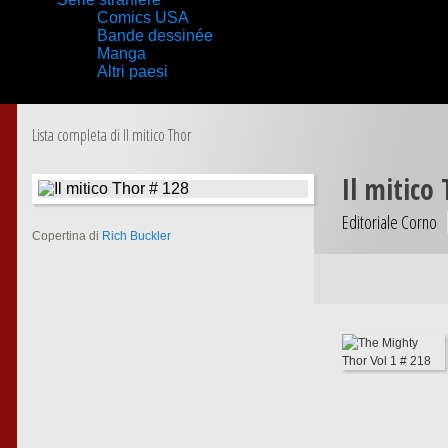
Comics USA
Bande dessinée
Manga
Altri paesi
Lista completa di Il mitico Thor
Il mitico
Editoriale Corno
Copertina di
Rich Buckler