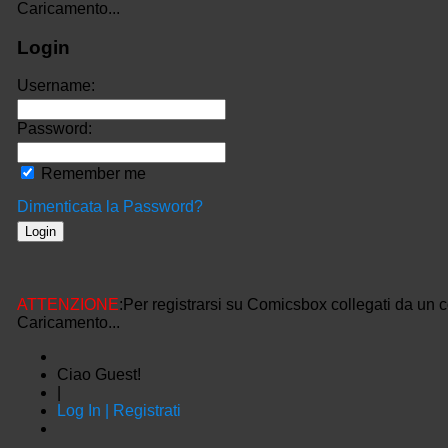
Caricamento...
Login
Username:
Password:
Remember me
Dimenticata la Password?
ATTENZIONE
:Per registrarsi su Comicsbox collegati da un 
Caricamento...
Ciao Guest!
|
Log In | Registrati