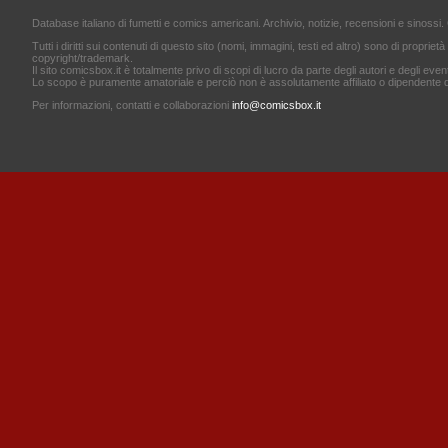
Database italiano di fumetti e comics americani. Archivio, notizie, recensioni e sinossi. 
Tutti i diritti sui contenuti di questo sito (nomi, immagini, testi ed altro) sono di proprietà 
copyright/trademark.
Il sito comicsbox.it è totalmente privo di scopi di lucro da parte degli autori e degli event
Lo scopo è puramente amatoriale e perciò non è assolutamente affiliato o dipendente d
Per informazioni, contatti e collaborazioni
info@comicsbox.it