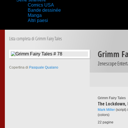
Comics USA
Bande dessinée
Manga
Altri paesi
Lista completa di Grimm Fairy Tales
Grimm Fai
Zenescope Entert
Copertina di
Pasquale Qualano
Grimm Fairy Tales
The Lockdown, 
Mark Miller
(script) 
(colors)
22 pagine