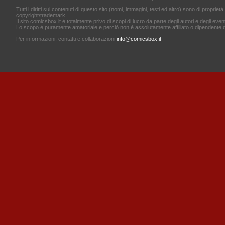
Tutti i diritti sui contenuti di questo sito (nomi, immagini, testi ed altro) sono di proprietà 
copyright/trademark.
Il sito comicsbox.it è totalmente privo di scopi di lucro da parte degli autori e degli event
Lo scopo è puramente amatoriale e perciò non è assolutamente affiliato o dipendente d
Per informazioni, contatti e collaborazioni
info@comicsbox.it