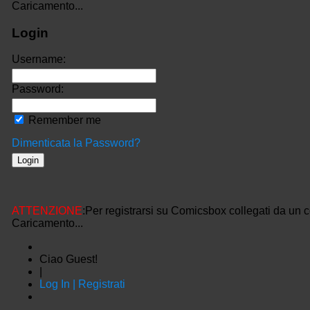
Caricamento...
Login
Username:
Password:
Remember me
Dimenticata la Password?
ATTENZIONE
:Per registrarsi su Comicsbox collegati da un 
Caricamento...
Ciao Guest!
|
Log In | Registrati