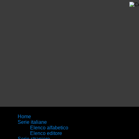
Home
Serie italiane
Elenco alfabetico
Elenco editore
Serie straniere