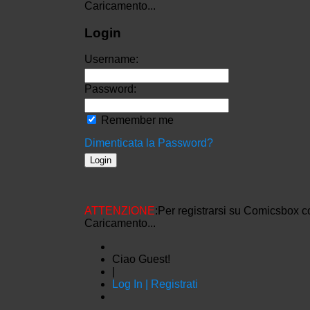
Caricamento...
Login
Username:
Password:
Remember me
Dimenticata la Password?
ATTENZIONE
:Per registrarsi su Comicsbox c
Caricamento...
Ciao Guest!
|
Log In | Registrati