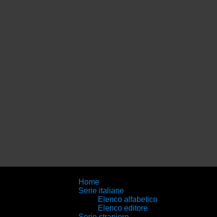
Home
Serie italiane
Elenco alfabetico
Elenco editore
Serie straniere