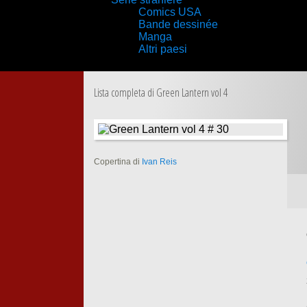
Comics USA
Bande dessinée
Manga
Altri paesi
Lista completa di Green Lantern vol 4
Copertina di
Ivan Reis