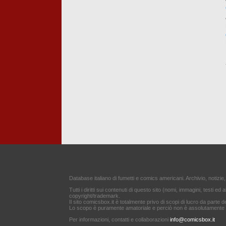
Database italiano di fumetti e comics americani. Archivio, notizie,
Tutti i diritti sui contenuti di questo sito (nomi, immagini, testi ed a
copyright/trademark.
Il sito comicsbox.it è totalmente privo di scopi di lucro da parte de
Lo scopo è puramente amatoriale e perciò non è assolutamente af
Per informazioni, contatti e collaborazioni
info@comicsbox.it