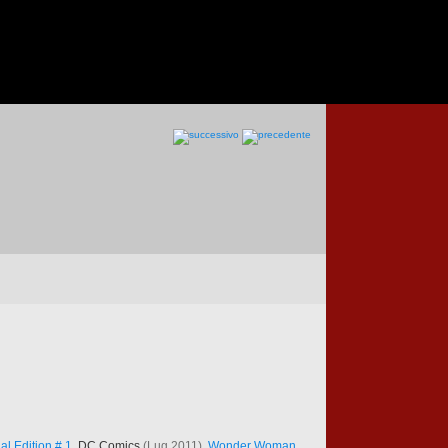
l Edition # 1
, DC Comics
(Lug 2011)
,
Wonder Woman