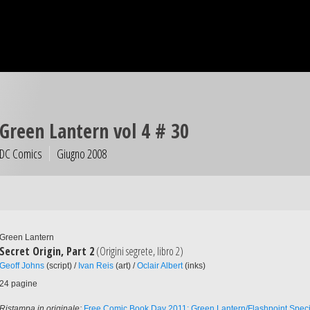
Green Lantern vol 4 # 30
DC Comics
Giugno 2008
Green Lantern
Secret Origin, Part 2
(Origini segrete, libro 2)
Geoff Johns
(script) /
Ivan Reis
(art) /
Oclair Albert
(inks)
24 pagine
Ristampa in originale:
Free Comic Book Day 2011: Green Lantern/Flashpoint Specia