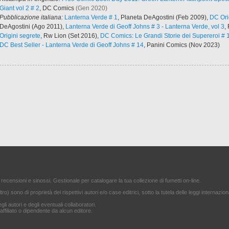
Giant vol 2 # 2
, DC Comics
(Gen 2020)
Pubblicazione italiana:
Lanterna Verde # 1
, Planeta DeAgostini (Feb 2009),
DC Ori
DeAgostini (Ago 2011),
Lanterna Verde di Geoff Johns # 3 - Lanterna Verde, vol 3
,
Origini segrete
, Rw Lion (Set 2016),
DC Comics: Le Grandi Storie dei Supereroi # 1
DC Best Seller - Lanterna Verde di Geoff Johns # 14
, Panini Comics (Nov 2023)
 recensioni e sinossi. Gestionale per catalogare la tua collezione di fumetti on-line.
ltro) sono di proprietà dei rispettivi autori e/o case editrici, sotto la tutela delle leggi internazion
gli autori e degli eventuali collaboratori.
filiato o dipendente da alcun editore.