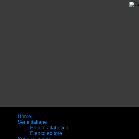
Home
Serie italiane
Elenco alfabetico
Elenco editore
Serie straniere