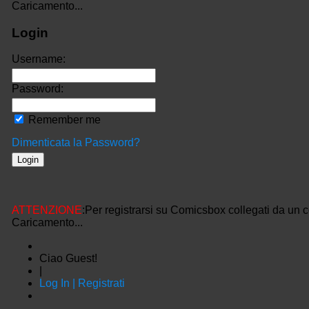
Caricamento...
Login
Username:
Password:
Remember me
Dimenticata la Password?
ATTENZIONE
:Per registrarsi su Comicsbox collegati da un 
Caricamento...
Ciao Guest!
|
Log In | Registrati