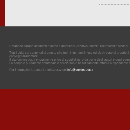
Database italiano di fumetti e comics americani. Archivio, notizie, recensioni e sinossi. 
Tutti i diritti sui contenuti di questo sito (nomi, immagini, testi ed altro) sono di proprietà 
copyright/trademark.
Il sito comicsbox.it è totalmente privo di scopi di lucro da parte degli autori e degli event
Lo scopo è puramente amatoriale e perciò non è assolutamente affiliato o dipendente d
Per informazioni, contatti e collaborazioni
info@comicsbox.it