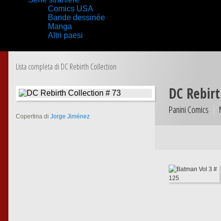
Comics USA
Bande dessinée
Manga
Altri paesi
Lista completa di DC Rebirth Collection
DC Rebirt
Panini Comics
Copertina di
Jorge Jiménez