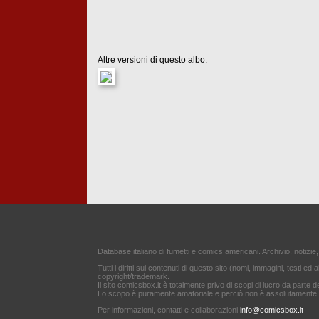
Altre versioni di questo albo:
Database italiano di fumetti e comics americani. Archivio, notizie,
Tutti i diritti sui contenuti di questo sito (nomi, immagini, testi ed a
copyright/trademark.
Il sito comicsbox.it è totalmente privo di scopi di lucro da parte de
Lo scopo è puramente amatoriale e perciò non è assolutamente af
Per informazioni, contatti e collaborazioni
info@comicsbox.it