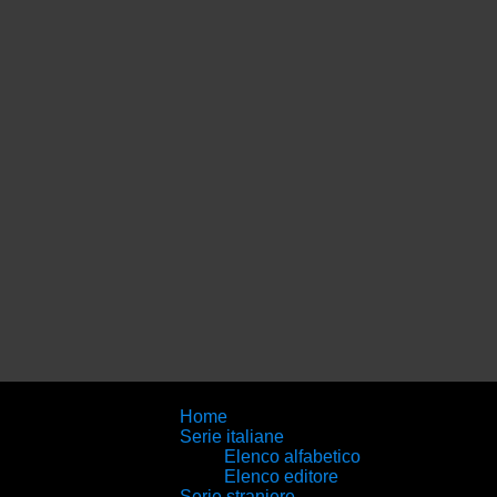
Home
Serie italiane
Elenco alfabetico
Elenco editore
Serie straniere