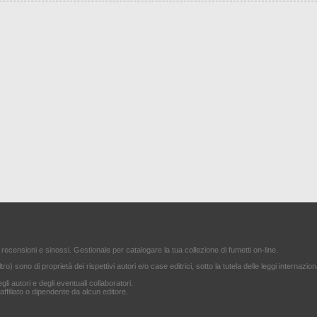
 recensioni e sinossi. Gestionale per catalogare la tua collezione di fumetti on-line.
ltro) sono di proprietà dei rispettivi autori e/o case editrici, sotto la tutela delle leggi internazion
gli autori e degli eventuali collaboratori.
filiato o dipendente da alcun editore.