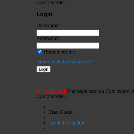
Caricamento...
Login
Username:
Password:
Remember me
Dimenticata la Password?
ATTENZIONE
:Per registrarsi su Comicsbox c
Caricamento...
Ciao Guest!
|
Log In | Registrati