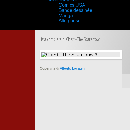
Comics USA
Bande dessinée
Manga
Altri paesi
Lista completa di Chest - The Scarecrow
Copertina di
Alberto Locatelli