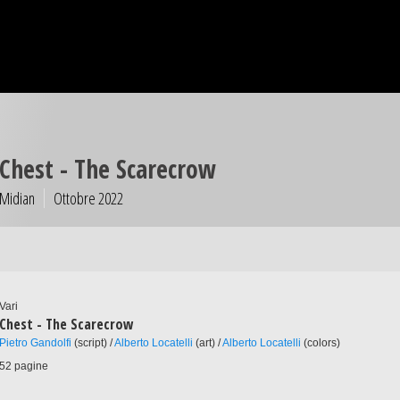
Chest - The Scarecrow
Midian
Ottobre 2022
Vari
Chest - The Scarecrow
Pietro Gandolfi
(script) /
Alberto Locatelli
(art) /
Alberto Locatelli
(colors)
52 pagine