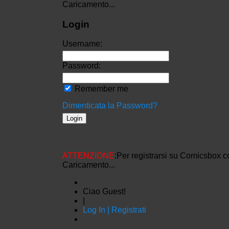
Caricamento...
Login
Username:
Password:
Remember me
Dimenticata la Password?
ATTENZIONE
:Per registrarsi su Comicsbox c
Caricamento...
Ciao Guest!
|
Log In | Registrati