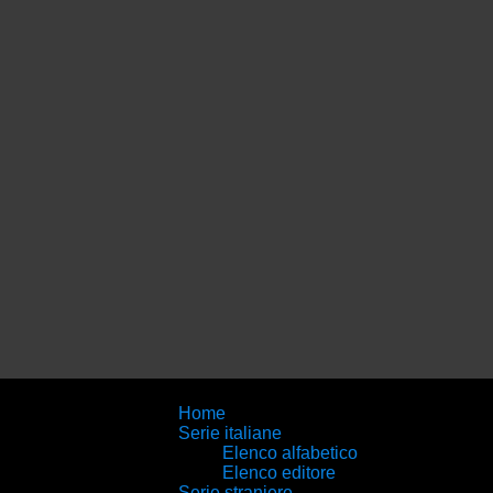
Home
Serie italiane
Elenco alfabetico
Elenco editore
Serie straniere