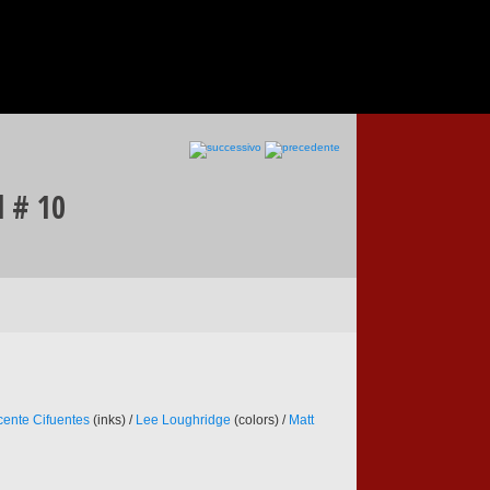
l # 10
cente Cifuentes
(inks) /
Lee Loughridge
(colors) /
Matt