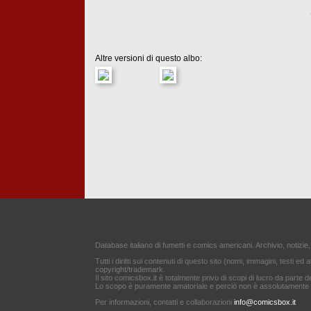
Altre versioni di questo albo:
Database italiano di fumetti e comics americani. Archivio, notizie,
Tutti i diritti sui contenuti di questo sito (nomi, immagini, testi ed a
copyright/trademark.
Il sito comicsbox.it è totalmente privo di scopi di lucro da parte de
Lo scopo è puramente amatoriale e perciò non è assolutamente af
Per informazioni, contatti e collaborazioni
info@comicsbox.it