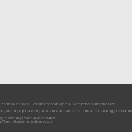
 recensioni e sinossi. Gestionale per catalogare la tua collezione di fumetti on-line.
ltro) sono di proprietà dei rispettivi autori e/o case editrici, sotto la tutela delle leggi internazion
gli autori e degli eventuali collaboratori.
filiato o dipendente da alcun editore.