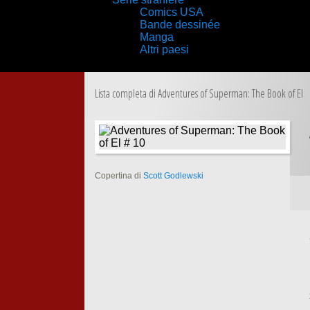
Comics USA
Bande dessinée
Manga
Altri paesi
Lista completa di Adventures of Superman: The Book of El
Copertina di
Scott Godlewski