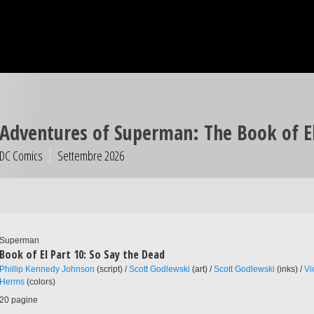
Adventures of Superman: The Book of E
DC Comics
Settembre 2026
Superman
Book of El Part 10: So Say the Dead
Phillip Kennedy Johnson
(script) /
Scott Godlewski
(art) /
Scott Godlewski
(inks) /
Vi
Herms
(colors)
20 pagine